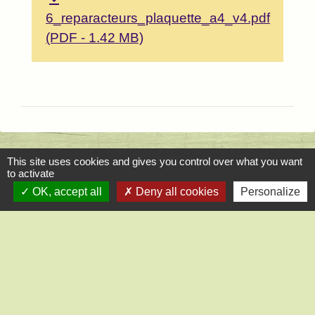
6_reparacteurs_plaquette_a4_v4.pdf
(PDF - 1.42 MB)
This site uses cookies and gives you control over what you want
Contact
to activate
OK, accept all
Deny all cookies
Personalize
Mairie de Saint-Lucien
1, chemin de la Tour
28210 Saint-Lucien - FRANCE
+33 2 37 82 58 07
Contact par formulaire