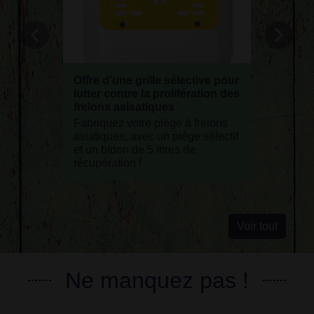
chevron_left
chevron_right
Offre d'une grille sélective pour
Modalit
lutter contre la prolifération des
d'entré
frelons asisatiques
Rentrée
Fabriquez votre piège à frelons
asiatiques, avec un piège sélectif
et un bidon de 5 litres de
récupération !
Voir tout
Ne manquez pas !