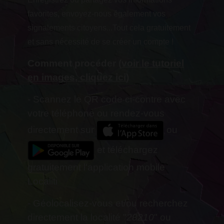
favorites, envoyez-nous également vos
signalements citoyens...Tout cela gratuitement
et sans nécessité de se créer un compte !
Comment procéder (
voir le tutoriel
en images, cliquez ici
)
- Scannez le QR code ci-contre avec
votre téléphone ou rendez-vous
directement sur
ou
et téléchargez
gratuitement l'application mobile
Localiti
- Géolocalisez-vous et/ou recherchez
directement la localité "
28210
" ou